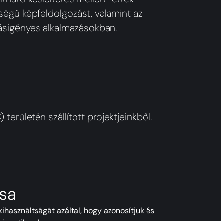
égű képfeldolgozást, valamint az
tásigényes alkalmazásokban.
erületén szállított projektjeinkből.
ása
használtságát azáltal, hogy azonosítjuk és