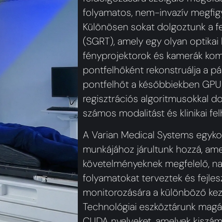
folyamatos, nem-invazív megfigye
Különösen sokat dolgoztunk a fe
(SGRT), amely egy olyan optikai
fényprojektorok és kamerák ko
pontfelhőként rekonstruálja a pá
pontfelhőt a későbbiekben GPU-g
regisztrációs algoritmusokkal do
számos modalitást és klinikai fel
A Varian Medical Systems egyko
munkájához járultunk hozzá, amel
követelményeknek megfelelő, na
folyamatokat terveztek és fejles
monitorozására a különböző kez
Technológiai eszköztárunk magá
CUDA nyelveket, amelyek kiszámít