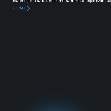
felszámoljuk a szűk keresztmetszeteket a teljes számítás
TOVÁBB