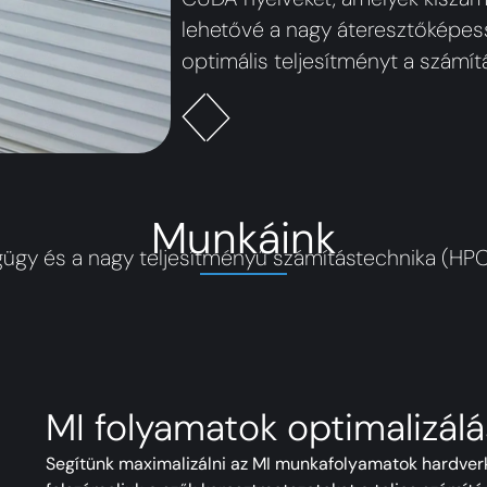
lehetővé a nagy áteresztőképess
optimális teljesítményt a számí
Munkáink
y és a nagy teljesítményű számítástechnika (HPC) t
MI folyamatok optimalizál
Segítünk maximalizálni az MI munkafolyamatok hardverki