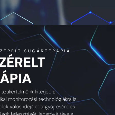
EZÉRELT SUGÁRTERÁPIA
ZÉRELT
ÁPIA
 szakértelmünk kiterjed a
kai monitorozási technológiákra is.
 jelek valós idejű adatgyűjtésére és
sok fejlesztését, lehetővé téve a