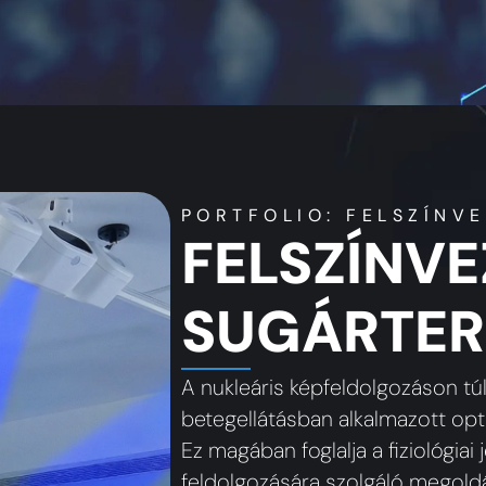
PORTFOLIO: FELSZÍNV
FELSZÍNVE
SUGÁRTER
A nukleáris képfeldolgozáson túl
betegellátásban alkalmazott opti
Ez magában foglalja a fiziológiai
feldolgozására szolgáló megoldá