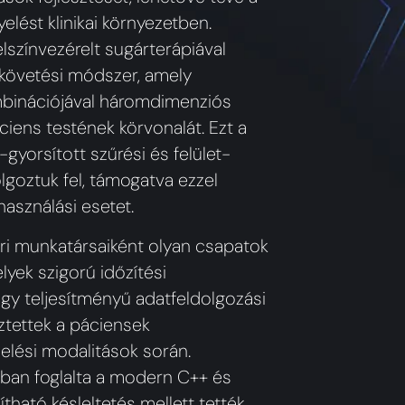
lést klinikai környezetben.
lszínvezérelt sugárterápiával
 követési módszer, amely
mbinációjával háromdimenziós
ciens testének körvonalát. Ezt a
yorsított szűrési és felület-
lgoztuk fel, támogatva ezzel
használási esetet.
ri munkatársaiként olyan csapatok
yek szigorú időzítési
gy teljesítményű adatfeldolgozási
ztettek a páciensek
elési modalitások során.
ban foglalta a modern C++ és
ható késleltetés mellett tették