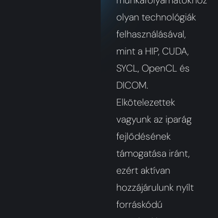
munkafolyamatokhoz
olyan technológiák
felhasználásával,
mint a HIP, CUDA,
SYCL, OpenCL és
DICOM.
Elkötelezettek
vagyunk az iparág
fejlődésének
támogatása iránt,
ezért aktívan
hozzájárulunk nyílt
forráskódú